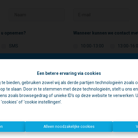
t u opnemen?
Wanneer kunnen we contact me
SMS
10:00-13:00
13:00-16:
d dat u wenst te verkopen?
Een betere ervaring via cookies
☀️ Achter elke gesloten deur schuilt een goede reden. 🏡
 te bieden, gebruiken zowel wij als derde partijen technologieën zoals c
jdens de zomer zijn we vaak op pad voor schattingen en bezichtiging
p te slaan. Door in te stemmen met deze technologieën, stelt u ons en 
rom is ons kantoor in de namiddag voornamelijk geopend op afspr
ens zoals browsegedrag of unieke ID's op deze website te verwerken. U 
nd dat u wenst te verkopen?
cookies' of 'cookie instellingen'.
Open deur?
Kom gerust binnen, we helpen u graag verder!
n deur?
Dan zijn we waarschijnlijk ergens anders een deur aan het o
Bedankt voor uw begrip en graag tot binnenkort!
en
Alleen noodzakelijke cookies
V
Dirk, Kurt en Lien