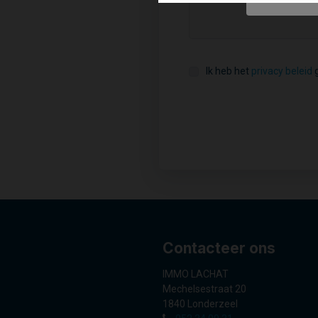
Ik heb het
privacy beleid
g
Contacteer ons
IMMO LACHAT
Mechelsestraat 20
1840 Londerzeel