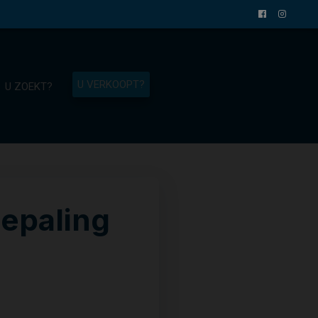
U VERKOOPT?
U ZOEKT?
bepaling