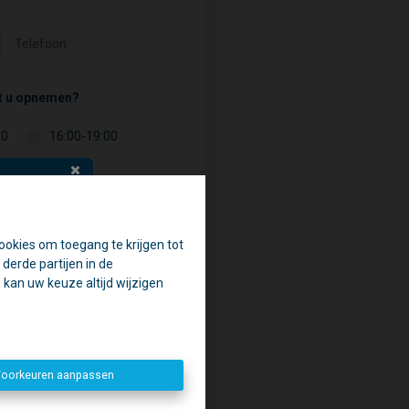
t u opnemen?
00
16:00-19:00
ookies om toegang te krijgen tot
en.
derde partijen in de
aak.
kan uw keuze altijd wijzigen
penen. 😉
oorkeuren aanpassen