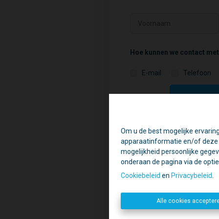
Hoe kunnen we contact me
E-mail
Telefoon
Wat is het type van het pan
Om u de best mogelijke ervaring
Ti
apparaatinformatie en/of deze o
Daa
mogelijkheid persoonlijke gegev
Wat is het adres van het pa
onderaan de pagina via de optie '
Geslote
Cookiebeleid
en
Privacybeleid
.
Alle cookies accepter