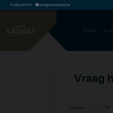
052 34 09 31
info@immolachat.be
TE KOOP
TE H
Vraag h