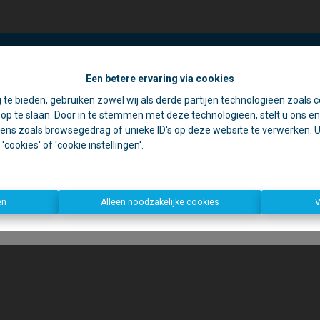
Een betere ervaring via cookies
☀️ Achter elke gesloten deur schuilt een goede reden. 🏡
 te bieden, gebruiken zowel wij als derde partijen technologieën zoals c
jdens de zomer zijn we vaak op pad voor schattingen en bezichtiging
p te slaan. Door in te stemmen met deze technologieën, stelt u ons en 
rom is ons kantoor in de namiddag voornamelijk geopend op afspr
ens zoals browsegedrag of unieke ID's op deze website te verwerken. U 
cookies' of 'cookie instellingen'.
Open deur?
Kom gerust binnen, we helpen u graag verder!
n deur?
Dan zijn we waarschijnlijk ergens anders een deur aan het o
Bedankt voor uw begrip en graag tot binnenkort!
en
Alleen noodzakelijke cookies
V
Dirk, Kurt en Lien