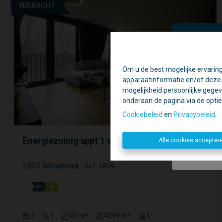
VERKOCHT
Om u de best mogelijke ervaring
Ti
apparaatinformatie en/of deze o
Daa
mogelijkheid persoonlijke gegev
onderaan de pagina via de optie '
Geslote
Cookiebeleid
en
Privacybeleid
.
Energiezuinig appt 1 slpk met parking
Alle cookies accepter
2830 Willebroek
|
Ref
: 
1809
1
1
65 m²
4299 m²
1