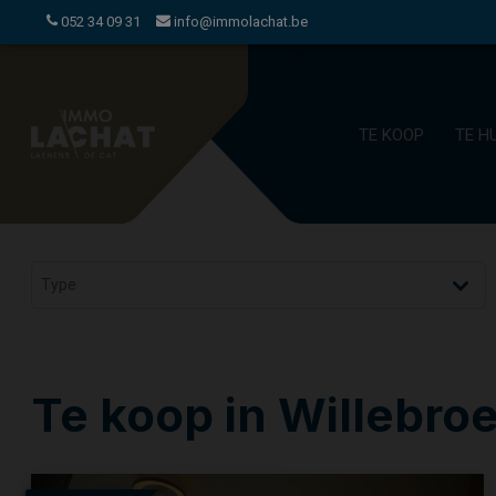
052 34 09 31
info@immolachat.be
TE KOOP
TE H
Te koop in Willebro