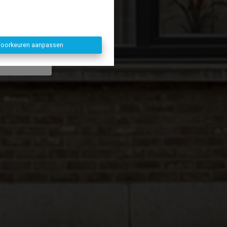
penen. 😉
oorkeuren aanpassen