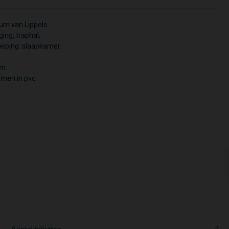
um van Lippelo.
ging, traphal;
ieping: slaapkamer.
en.
men in pvc.