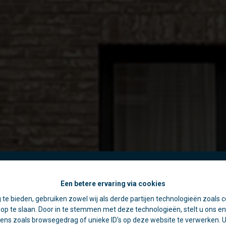
Een betere ervaring via cookies
☀️ Achter elke gesloten deur schuilt een goede reden. 🏡
 te bieden, gebruiken zowel wij als derde partijen technologieën zoals c
jdens de zomer zijn we vaak op pad voor schattingen en bezichtiging
p te slaan. Door in te stemmen met deze technologieën, stelt u ons en 
rom is ons kantoor in de namiddag voornamelijk geopend op afspr
ens zoals browsegedrag of unieke ID's op deze website te verwerken. U 