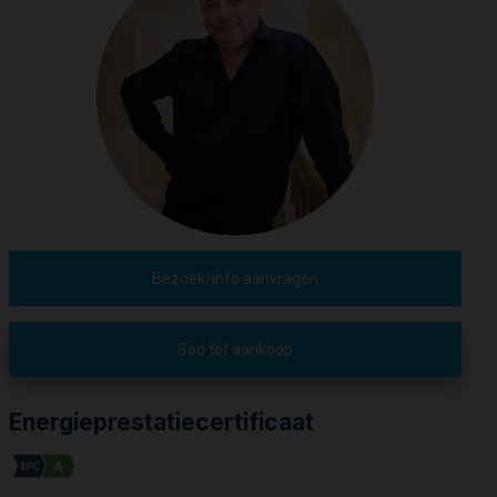
Bezoek/info aanvragen
Bod tot aankoop
Energieprestatiecertificaat