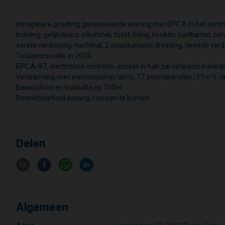
Instapklare, prachtig gerenoveerde woning met EPC A in het centr
Indeling: gelijkvloers: inkomhal, toilet, living, keuken, badkamer, ber
eerste verdieping: nachthal, 2 slaapkamers, dressing; tweede verd
Totaalrenovatie in 2024.
EPC A/87, electriciteit conform, asbest in tuin zal verwijderd word
Verwarming met warmtepomp/airco, 17 zonnepanelen (31m²). ra
Basisschool en bushalte op 100m.
Bechikbaarheid woning overeen te komen.
Delen
Algemeen