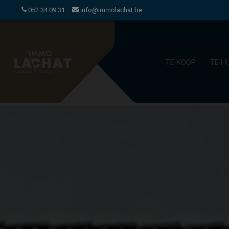
052 34 09 31
info@immolachat.be
TE KOOP
TE H