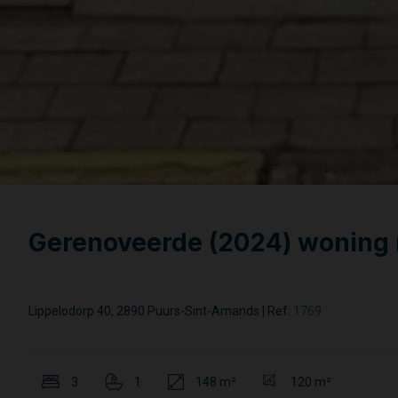
Gerenoveerde (2024) woning
Lippelodorp 40, 2890 Puurs-Sint-Amands
|
Ref:
1769
3
1
148 m²
120 m²