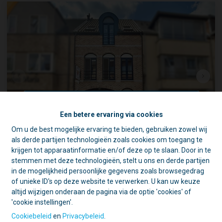
Een betere ervaring via cookies
Om u de best mogelijke ervaring te bieden, gebruiken zowel wij
☀️ Achter elke gesloten deur schuilt
als derde partijen technologieën zoals cookies om toegang te
een goede reden. 🏡
krijgen tot apparaatinformatie en/of deze op te slaan. Door in te
Opbrengsteigendom: handelszaak en 2 apptn
Tijdens de zomer zijn we vaak op pad
stemmen met deze technologieën, stelt u ons en derde partijen
voor schattingen en bezichtigingen.
in de mogelijkheid persoonlijke gegevens zoals browsegedrag
Daarom is ons kantoor in de namiddag
Brusselsestraat 9, 1840 Londerzeel
|
Ref
: 
1733
of unieke ID's op deze website te verwerken. U kan uw keuze
voornamelijk geopend op afspraak.
altijd wijzigen onderaan de pagina via de optie 'cookies' of
€ 999.000
'cookie instellingen'.
Open deur?
Kom gerust binnen, we
helpen u graag verder!
Cookiebeleid
en
Privacybeleid
.