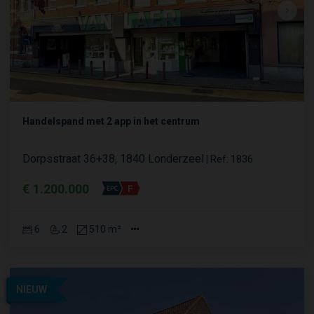
Handelspand met 2 app in het centrum
Dorpsstraat 36+38, 1840 Londerzeel
|
Ref
: 
1836
€ 1.200.000
6
2
510 m²
NIEUW