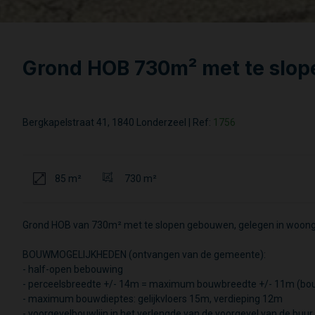
Grond HOB 730m² met te slo
Bergkapelstraat 41, 1840 Londerzeel
|
Ref:
1756
85 m²
730 m²
Grond HOB van 730m² met te slopen gebouwen, gelegen in woong
BOUWMOGELIJKHEDEN (ontvangen van de gemeente):
- half-open bebouwing
- perceelsbreedte +/- 14m = maximum bouwbreedte +/- 11m (bou
- maximum bouwdieptes: gelijkvloers 15m, verdieping 12m
- voorgevelbouwlijn in het verlengde van de voorgevel van de bu