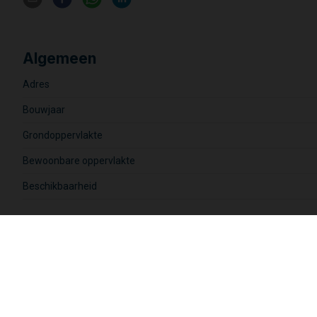
Algemeen
Adres
Bouwjaar
Grondoppervlakte
Bewoonbare oppervlakte
Beschikbaarheid
Financiële informatie
Prijs
€ 195.000
Kadastraal inkomen
€ 252