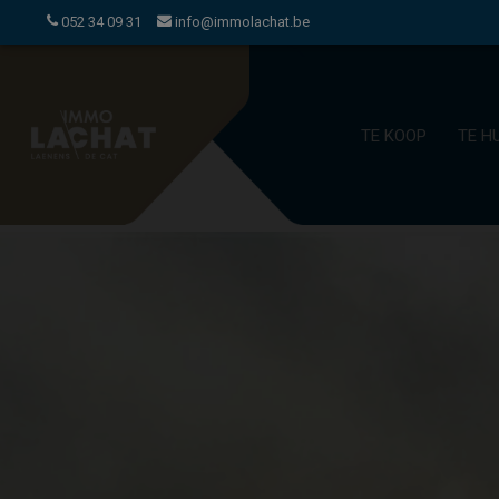
052 34 09 31
info@immolachat.be
TE KOOP
TE H