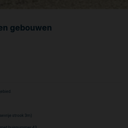
pen gebouwen
ebied.
wvrije strook 3m)
ur met huisnummer 43