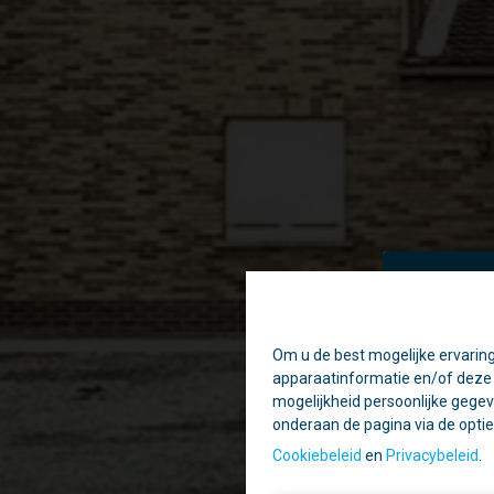
Om u de best mogelijke ervaring
Ti
apparaatinformatie en/of deze o
Daa
mogelijkheid persoonlijke gegev
onderaan de pagina via de optie '
Geslote
Cookiebeleid
en
Privacybeleid
.