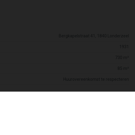
Bergkapelstraat 41, 1840 Londerzeel
1931
730 m²
85 m²
Huurovereenkomst te respecteren
Comfort
Type verwarming
Individueel
Verwarming
CV op gas