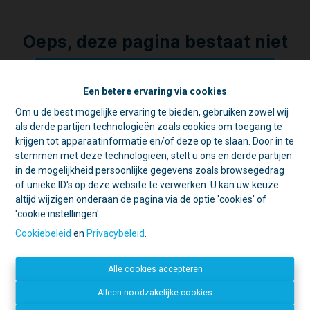
Oeps, deze pagina bestaat niet
meer
Een betere ervaring via cookies
Om u de best mogelijke ervaring te bieden, gebruiken zowel wij
☀️ Achter elke gesloten deur schuilt
als derde partijen technologieën zoals cookies om toegang te
een goede reden. 🏡
Te koop
Te huur
krijgen tot apparaatinformatie en/of deze op te slaan. Door in te
Tijdens de zomer zijn we vaak op pad
stemmen met deze technologieën, stelt u ons en derde partijen
voor schattingen en bezichtigingen.
in de mogelijkheid persoonlijke gegevens zoals browsegedrag
Daarom is ons kantoor in de namiddag
of unieke ID's op deze website te verwerken. U kan uw keuze
voornamelijk geopend op afspraak.
altijd wijzigen onderaan de pagina via de optie 'cookies' of
'cookie instellingen'.
Open deur?
Kom gerust binnen, we
Contacteer ons
helpen u graag verder!
Cookiebeleid
en
Privacybeleid
.
Gesloten deur?
Dan zijn we
IMMO LACHAT
waarschijnlijk ergens anders een deur
Mechelsestraat 20
Alle cookies accepteren
aan het openen. 😉
1840 Londerzeel
052 34 09 31
Bedankt voor uw begrip en graag tot
Alleen noodzakelijke cookies
info@immolachat.be
binnenkort!