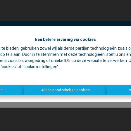
Een betere ervaring via cookies
☀️ Achter elke gesloten deur schuilt een goede reden. 🏡
 te bieden, gebruiken zowel wij als derde partijen technologieën zoals c
jdens de zomer zijn we vaak op pad voor schattingen en bezichtiging
p te slaan. Door in te stemmen met deze technologieën, stelt u ons en 
rom is ons kantoor in de namiddag voornamelijk geopend op afspr
ens zoals browsegedrag of unieke ID's op deze website te verwerken. U 
cookies' of 'cookie instellingen'.
Open deur?
Kom gerust binnen, we helpen u graag verder!
n deur?
Dan zijn we waarschijnlijk ergens anders een deur aan het o
Bedankt voor uw begrip en graag tot binnenkort!
en
Alleen noodzakelijke cookies
V
Dirk, Kurt en Lien