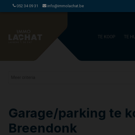
052 34 09 31
info@immolachat.be
TE KOOP
TE H
Garage/parking te k
Breendonk