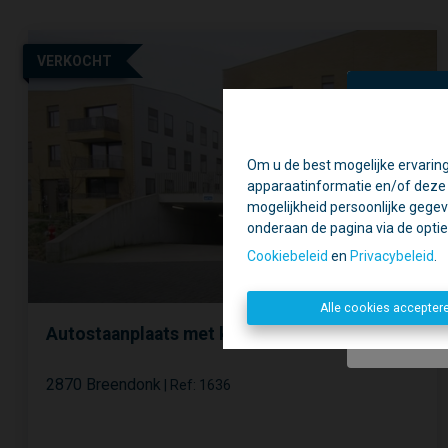
VERKOCHT
Om u de best mogelijke ervaring
Ti
apparaatinformatie en/of deze o
Daa
mogelijkheid persoonlijke gegev
onderaan de pagina via de optie '
Geslote
Cookiebeleid
en
Privacybeleid
.
Alle cookies accepter
Autostaanplaats met kelderberging
2870 Breendonk
|
Ref
: 
1636