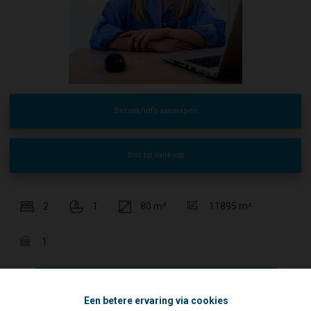
Bezoek/info aanvragen
Bod tot aankoop
2
1
80 m²
11895 m²
1
Moderne assistentiewoning van 80m² met 2 slaapkamers,
Een betere ervaring via cookies
gelegen in het nieuwbouwcomplex BOTANIC in Breendonk.