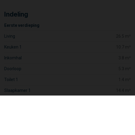
Indeling
Eerste verdieping
Living
26.5 m²
Keuken 1
10.7 m²
Inkomhal
3.8 m²
Doorloop
5.3 m²
Toilet 1
1.4 m²
Slaapkamer 1
14.4 m²
Slaapkamer 2
10.0 m²
Badkamer 1
7.6 m²