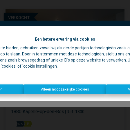
VERKOCHT
Een betere ervaring via cookies
☀️ Achter elke gesloten deur schuilt een goede reden. 🏡
 te bieden, gebruiken zowel wij als derde partijen technologieën zoals c
jdens de zomer zijn we vaak op pad voor schattingen en bezichtiging
p te slaan. Door in te stemmen met deze technologieën, stelt u ons en 
rom is ons kantoor in de namiddag voornamelijk geopend op afspr
ens zoals browsegedrag of unieke ID's op deze website te verwerken. U 
cookies' of 'cookie instellingen'.
Open deur?
Kom gerust binnen, we helpen u graag verder!
n deur?
Dan zijn we waarschijnlijk ergens anders een deur aan het o
Bedankt voor uw begrip en graag tot binnenkort!
en
Alleen noodzakelijke cookies
V
Dirk, Kurt en Lien
Mooie duplex met terras en parking
1880 Kapelle-op-den-Bos
|
Ref
: 
1800