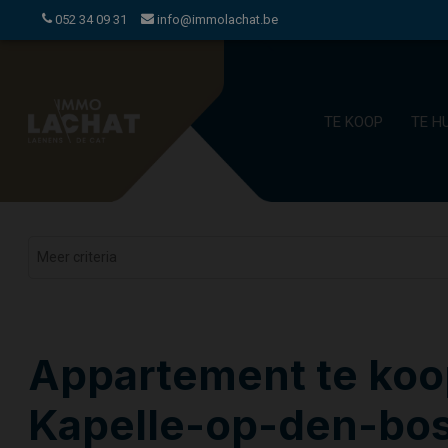
052 34 09 31
info@immolachat.be
TE KOOP
TE H
Appartement te koo
Kapelle-op-den-bo