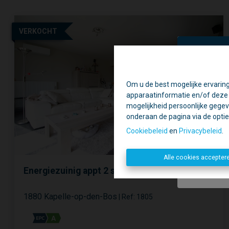
VERKOCHT
Om u de best mogelijke ervaring
Ti
apparaatinformatie en/of deze o
Daa
mogelijkheid persoonlijke gegev
onderaan de pagina via de optie '
Geslote
Cookiebeleid
en
Privacybeleid
.
Alle cookies accepter
Energiezuinig appt 2 slpk
1880 Kapelle-op-den-Bos
|
Ref
: 
1805