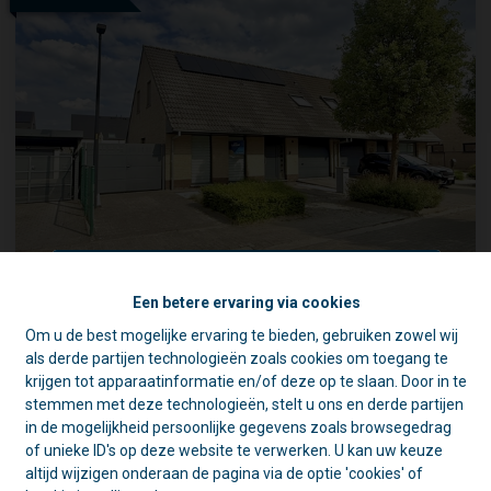
Woning, HOB, met 3 slaapkamers rustige ligging
Een betere ervaring via cookies
Om u de best mogelijke ervaring te bieden, gebruiken zowel wij
☀️ Achter elke gesloten deur schuilt
1840 Londerzeel
|
Ref
: 
1820
als derde partijen technologieën zoals cookies om toegang te
een goede reden. 🏡
krijgen tot apparaatinformatie en/of deze op te slaan. Door in te
Tijdens de zomer zijn we vaak op pad
stemmen met deze technologieën, stelt u ons en derde partijen
voor schattingen en bezichtigingen.
in de mogelijkheid persoonlijke gegevens zoals browsegedrag
Daarom is ons kantoor in de namiddag
of unieke ID's op deze website te verwerken. U kan uw keuze
voornamelijk geopend op afspraak.
3
1
146 m²
altijd wijzigen onderaan de pagina via de optie 'cookies' of