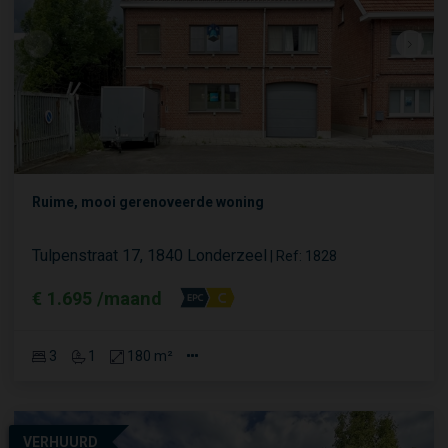
Ruime, mooi gerenoveerde woning
Tulpenstraat 17, 1840 Londerzeel
|
Ref
: 
1828
€ 1.695 /maand
3
1
180 m²
VERHUURD