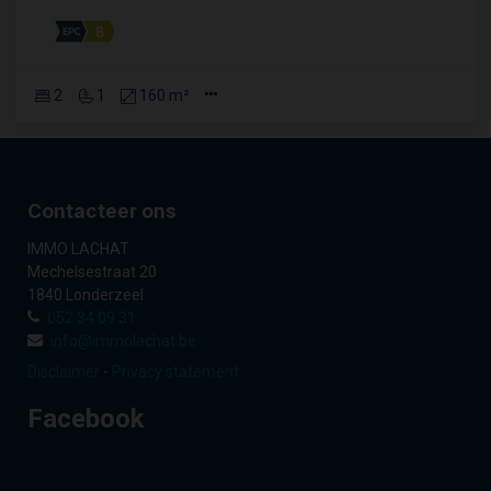
2
1
160 m²
Contacteer ons
IMMO LACHAT
Mechelsestraat 20
1840 Londerzeel
052 34 09 31
info@immolachat.be
Disclaimer
-
Privacy statement
Facebook