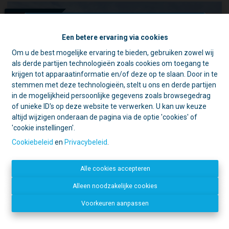
VERHUURD
Een betere ervaring via cookies
Om u de best mogelijke ervaring te bieden, gebruiken zowel wij
☀️ Achter elke gesloten deur schuilt
als derde partijen technologieën zoals cookies om toegang te
een goede reden. 🏡
krijgen tot apparaatinformatie en/of deze op te slaan. Door in te
Tijdens de zomer zijn we vaak op pad
stemmen met deze technologieën, stelt u ons en derde partijen
voor schattingen en bezichtigingen.
in de mogelijkheid persoonlijke gegevens zoals browsegedrag
Daarom is ons kantoor in de namiddag
of unieke ID's op deze website te verwerken. U kan uw keuze
voornamelijk geopend op afspraak.
altijd wijzigen onderaan de pagina via de optie 'cookies' of
'cookie instellingen'.
Open deur?
Kom gerust binnen, we
helpen u graag verder!
Cookiebeleid
en
Privacybeleid
.
Gesloten deur?
Dan zijn we
Ruime villa met 3 slpk en grote tuin
waarschijnlijk ergens anders een deur
Alle cookies accepteren
aan het openen. 😉
Bedankt voor uw begrip en graag tot
1880 Kapelle-op-den-Bos
Alleen noodzakelijke cookies
|
Ref
: 
1806
binnenkort!
Voorkeuren aanpassen
Dirk, Kurt en Lien