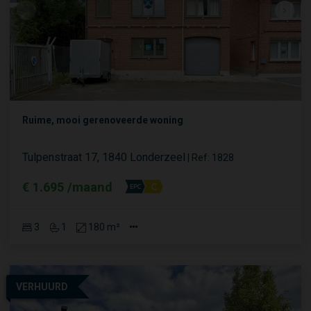
Ruime, mooi gerenoveerde woning
Tulpenstraat 17, 1840 Londerzeel
|
Ref
: 
1828
€ 1.695 /maand
3
1
180 m²
VERHUURD