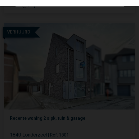
3
1
1
VERHUURD
Recente woning 2 slpk, tuin & garage
1840 Londerzeel
|
Ref
: 
1801