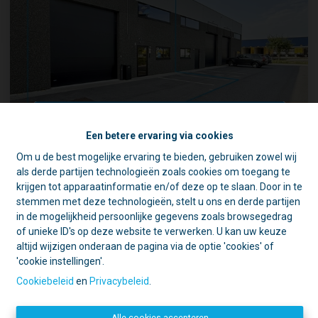
Ingerichte KMO-unit met burelen en magazijnen
Een betere ervaring via cookies
Om u de best mogelijke ervaring te bieden, gebruiken zowel wij
2830 Tisselt
|
Ref
: 
1761
☀️ Achter elke gesloten deur schuilt
als derde partijen technologieën zoals cookies om toegang te
een goede reden. 🏡
krijgen tot apparaatinformatie en/of deze op te slaan. Door in te
Tijdens de zomer zijn we vaak op pad
stemmen met deze technologieën, stelt u ons en derde partijen
voor schattingen en bezichtigingen.
in de mogelijkheid persoonlijke gegevens zoals browsegedrag
Daarom is ons kantoor in de namiddag
of unieke ID's op deze website te verwerken. U kan uw keuze
273 m²
2
voornamelijk geopend op afspraak.
altijd wijzigen onderaan de pagina via de optie 'cookies' of
'cookie instellingen'.
Open deur?
Kom gerust binnen, we
helpen u graag verder!
Cookiebeleid
en
Privacybeleid
.
Gesloten deur?
Dan zijn we
Contacteer ons
waarschijnlijk ergens anders een deur