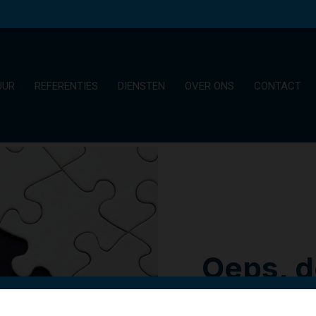
UUR
REFERENTIES
DIENSTEN
OVER ONS
CONTACT
Oeps, d