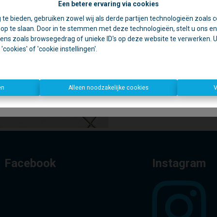
Een betere ervaring via cookies
☀️ Achter elke gesloten deur schuilt een goede reden. 🏡
 te bieden, gebruiken zowel wij als derde partijen technologieën zoals c
jdens de zomer zijn we vaak op pad voor schattingen en bezichtiging
p te slaan. Door in te stemmen met deze technologieën, stelt u ons en 
rom is ons kantoor in de namiddag voornamelijk geopend op afspr
ens zoals browsegedrag of unieke ID's op deze website te verwerken. U 
cookies' of 'cookie instellingen'.
Te koo
Open deur?
Kom gerust binnen, we helpen u graag verder!
n deur?
Dan zijn we waarschijnlijk ergens anders een deur aan het o
Bedankt voor uw begrip en graag tot binnenkort!
en
Alleen noodzakelijke cookies
V
Dirk, Kurt en Lien
Facebook
Instagram