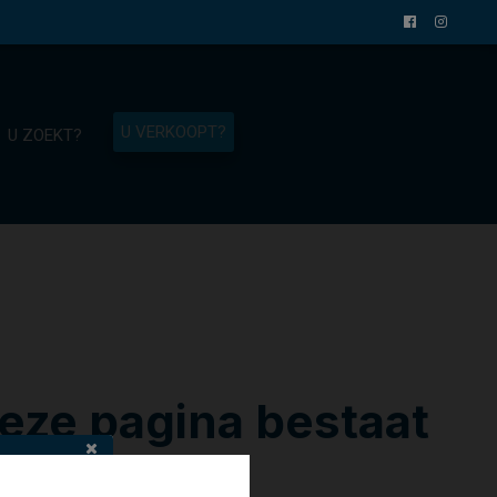
U VERKOOPT?
U ZOEKT?
eze pagina bestaat
niet meer