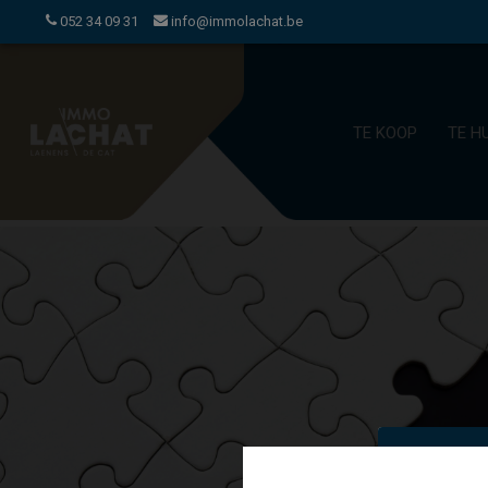
052 34 09 31
info@immolachat.be
TE KOOP
TE H