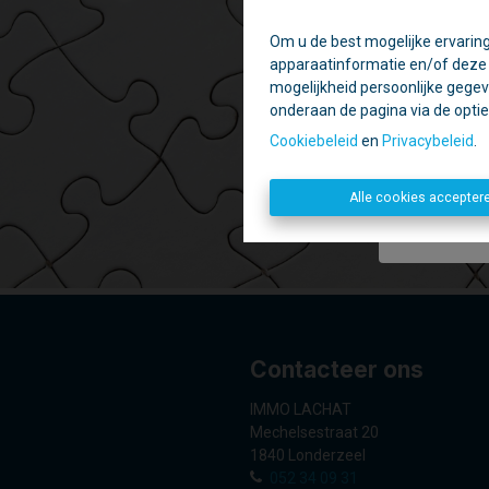
Om u de best mogelijke ervaring
Ti
apparaatinformatie en/of deze o
Daa
mogelijkheid persoonlijke gegev
onderaan de pagina via de optie '
Geslote
Cookiebeleid
en
Privacybeleid
.
Alle cookies accepter
Contacteer ons
IMMO LACHAT
Mechelsestraat 20
1840 Londerzeel
052 34 09 31