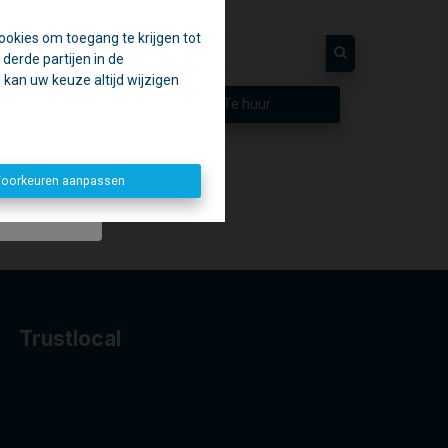
ookies om toegang te krijgen tot
en.
derde partijen in de
aak.
kan uw keuze altijd wijzigen
p
Te huur
penen. 😉
oorkeuren aanpassen
Trustlocal