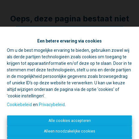
Oeps, deze pagina bestaat niet
meer
Een betere ervaring via cookies
Om u de best mogelijke ervaring te bieden, gebruiken zowel wij
☀️ Achter elke gesloten deur schuilt
als derde partijen technologieën zoals cookies om toegang te
een goede reden. 🏡
Te koop
Te huur
krijgen tot apparaatinformatie en/of deze op te slaan. Door in te
Tijdens de zomer zijn we vaak op pad
stemmen met deze technologieën, stelt u ons en derde partijen
voor schattingen en bezichtigingen.
in de mogelijkheid persoonlijke gegevens zoals browsegedrag
Daarom is ons kantoor in de namiddag
of unieke ID's op deze website te verwerken. U kan uw keuze
voornamelijk geopend op afspraak.
altijd wijzigen onderaan de pagina via de optie 'cookies' of
'cookie instellingen'.
Open deur?
Kom gerust binnen, we
Contacteer ons
helpen u graag verder!
Cookiebeleid
en
Privacybeleid
.
Gesloten deur?
Dan zijn we
IMMO LACHAT
waarschijnlijk ergens anders een deur
Mechelsestraat 20
Alle cookies accepteren
aan het openen. 😉
1840 Londerzeel
052 34 09 31
Bedankt voor uw begrip en graag tot
Alleen noodzakelijke cookies
info@immolachat.be
binnenkort!