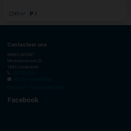
83 m²
3
Contacteer ons
IMMO LACHAT
Mechelsestraat 20
1840 Londerzeel
052 34 09 31
info@immolachat.be
Disclaimer
-
Privacy statement
Facebook