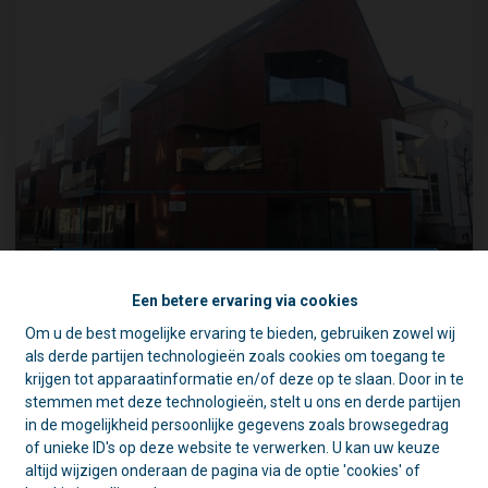
2 medische consultatieruimtes
Een betere ervaring via cookies
Om u de best mogelijke ervaring te bieden, gebruiken zowel wij
☀️ Achter elke gesloten deur schuilt
Verbindingsstraat 20, 1840 Londerzeel
|
Ref
: 
1600
als derde partijen technologieën zoals cookies om toegang te
een goede reden. 🏡
krijgen tot apparaatinformatie en/of deze op te slaan. Door in te
Tijdens de zomer zijn we vaak op pad
€ 400 /maand
stemmen met deze technologieën, stelt u ons en derde partijen
voor schattingen en bezichtigingen.
in de mogelijkheid persoonlijke gegevens zoals browsegedrag
Daarom is ons kantoor in de namiddag
of unieke ID's op deze website te verwerken. U kan uw keuze
voornamelijk geopend op afspraak.
138.5 m²
altijd wijzigen onderaan de pagina via de optie 'cookies' of