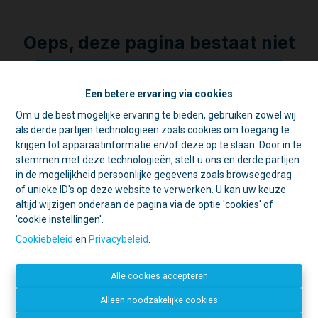
Oeps, deze pagina bestaat niet
meer
Een betere ervaring via cookies
Om u de best mogelijke ervaring te bieden, gebruiken zowel wij
☀️ Achter elke gesloten deur schuilt
als derde partijen technologieën zoals cookies om toegang te
een goede reden. 🏡
Te koop
Te huur
krijgen tot apparaatinformatie en/of deze op te slaan. Door in te
Tijdens de zomer zijn we vaak op pad
stemmen met deze technologieën, stelt u ons en derde partijen
voor schattingen en bezichtigingen.
in de mogelijkheid persoonlijke gegevens zoals browsegedrag
Daarom is ons kantoor in de namiddag
of unieke ID's op deze website te verwerken. U kan uw keuze
voornamelijk geopend op afspraak.
altijd wijzigen onderaan de pagina via de optie 'cookies' of
'cookie instellingen'.
Open deur?
Kom gerust binnen, we
Contacteer ons
helpen u graag verder!
Cookiebeleid
en
Privacybeleid
.
Gesloten deur?
Dan zijn we
IMMO LACHAT
waarschijnlijk ergens anders een deur
Mechelsestraat 20
Alle cookies accepteren
aan het openen. 😉
1840 Londerzeel
052 34 09 31
Bedankt voor uw begrip en graag tot
Alleen noodzakelijke cookies
info@immolachat.be
binnenkort!