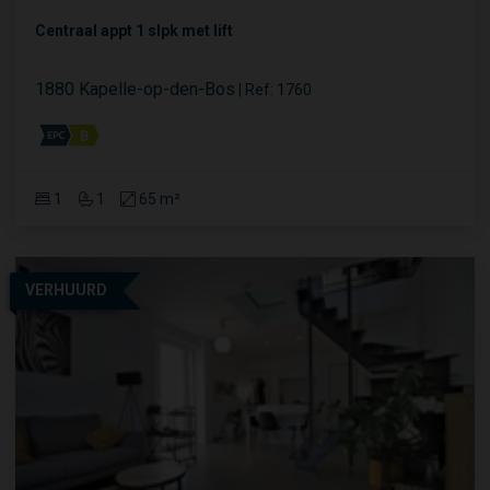
Centraal appt 1 slpk met lift
1880 Kapelle-op-den-Bos
|
Ref
: 
1760
1
1
65 m²
VERHUURD