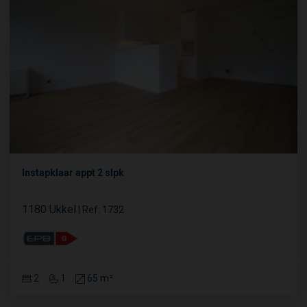
Instapklaar appt 2 slpk
1180 Ukkel
|
Ref
: 
1732
2
1
65 m²