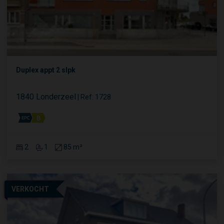
Duplex appt 2 slpk
1840 Londerzeel
|
Ref
: 
1728
2
1
85 m²
VERKOCHT