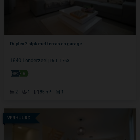
Duplex 2 slpk met terras en garage
1840 Londerzeel
|
Ref
: 
1763
2
1
85 m²
1
VERHUURD