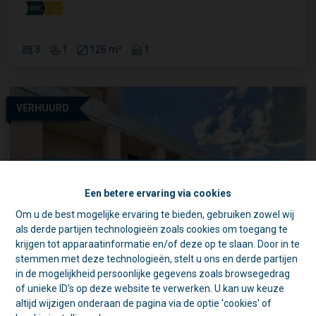
3
1
126 m²
1
VERHUURD
Een betere ervaring via cookies
Om u de best mogelijke ervaring te bieden, gebruiken zowel wij
☀️ Achter elke gesloten deur schuilt
als derde partijen technologieën zoals cookies om toegang te
een goede reden. 🏡
krijgen tot apparaatinformatie en/of deze op te slaan. Door in te
Tijdens de zomer zijn we vaak op pad
stemmen met deze technologieën, stelt u ons en derde partijen
voor schattingen en bezichtigingen.
in de mogelijkheid persoonlijke gegevens zoals browsegedrag
Daarom is ons kantoor in de namiddag
of unieke ID's op deze website te verwerken. U kan uw keuze
voornamelijk geopend op afspraak.
altijd wijzigen onderaan de pagina via de optie 'cookies' of
Modern glv appt 2 slpk met tuin