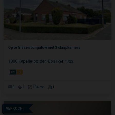
Op te frissen bungalow met 3 slaapkamers
1880 Kapelle-op-den-Bos
|
Ref
: 
1725
3
1
134 m²
1
VERKOCHT