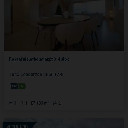
Royaal nieuwbouw appt 3-4 slpk
1840 Londerzeel
|
Ref
: 
1778
3
1
139 m²
2
VERHUURD