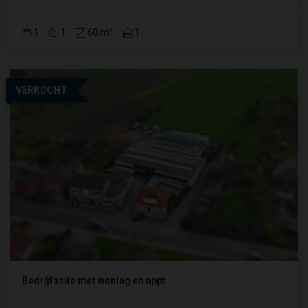
1
1
60 m²
1
VERKOCHT
Bedrijfssite met woning en appt