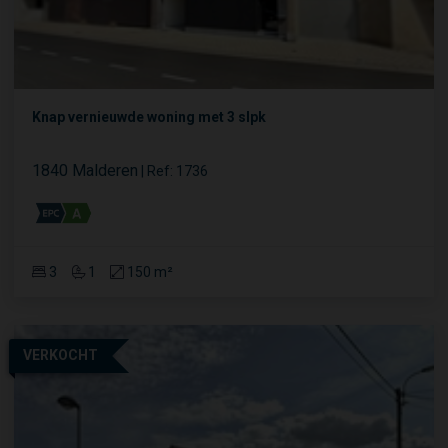
Knap vernieuwde woning met 3 slpk
1840 Malderen
|
Ref
: 
1736
3
1
150 m²
VERKOCHT