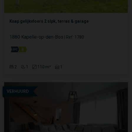
Knap gelijkvloers 2 slpk, terras & garage
1880 Kapelle-op-den-Bos
|
Ref
: 
1780
2
1
110 m²
1
VERHUURD