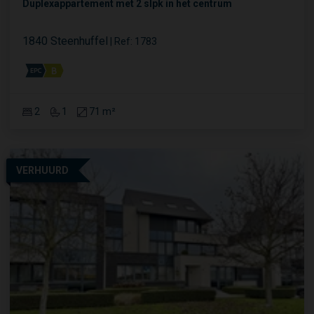
Duplexappartement met 2 slpk in het centrum
1840 Steenhuffel
|
Ref
: 
1783
2
1
71 m²
VERHUURD