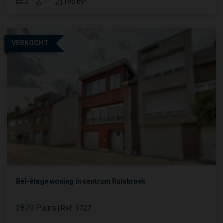
2
1
195 m²
VERKOCHT
Bel-étage woning in centrum Ruisbroek
2870 Puurs
|
Ref
: 
1727