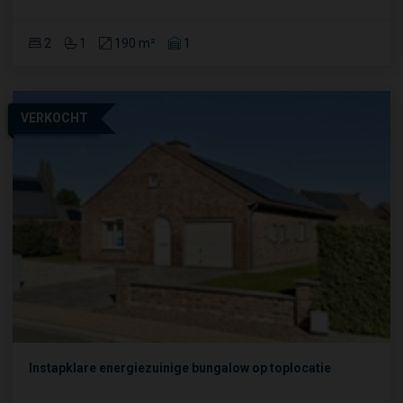
2
1
190 m²
1
VERKOCHT
Instapklare energiezuinige bungalow op toplocatie