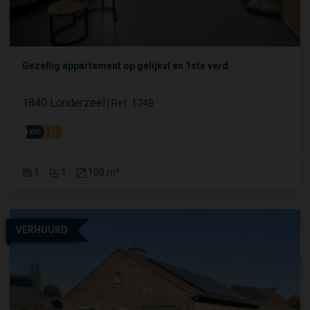
Gezellig appartement op gelijkvl en 1ste verd
1840 Londerzeel
|
Ref
: 
1748
1
1
100 m²
VERHUURD