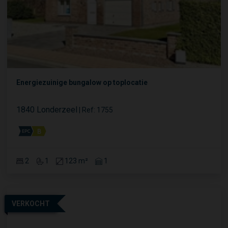
Energiezuinige bungalow op toplocatie
1840 Londerzeel
|
Ref
: 
1755
2
1
123 m²
1
VERKOCHT