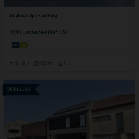
Duplex 2 slpk + parking
1840 Londerzeel
|
Ref
: 
1741
2
1
102 m²
1
VERHUURD