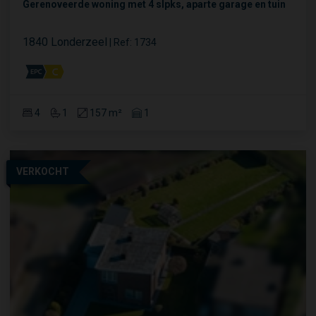
Gerenoveerde woning met 4 slpks, aparte garage en tuin
1840 Londerzeel
|
Ref
: 
1734
4
1
157 m²
1
VERKOCHT