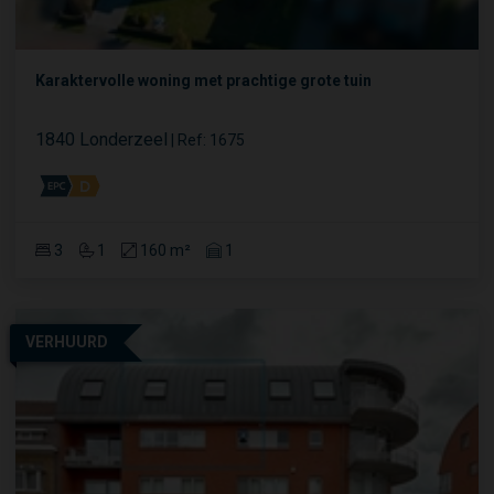
Karaktervolle woning met prachtige grote tuin
1840 Londerzeel
|
Ref
: 
1675
3
1
160 m²
1
VERHUURD