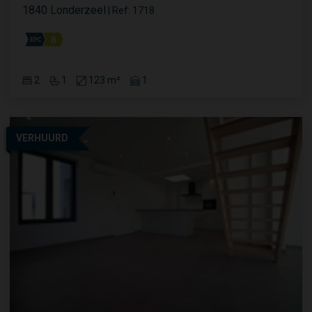
1840 Londerzeel
|
Ref
: 
1718
2
1
123 m²
1
VERHUURD