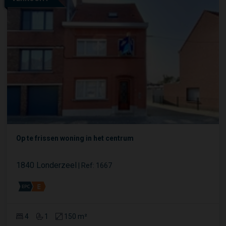
Op te frissen woning in het centrum
1840 Londerzeel
|
Ref
: 
1667
4
1
150 m²