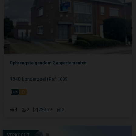
Opbrengsteigendom 2 appartementen
1840 Londerzeel
|
Ref
: 
1685
4
2
220 m²
2
VERKOCHT