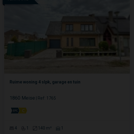
Ruime woning 4 slpk, garage en tuin
1860 Meise
|
Ref
: 
1765
4
1
140 m²
1