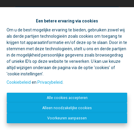
Een betere ervaring via cookies
Om u de best mogelijke ervaring te bieden, gebruiken zowel wij
☀️ Achter elke gesloten deur schuilt
als derde partijen technologieën zoals cookies om toegang te
een goede reden. 🏡
krijgen tot apparaatinformatie en/of deze op te slaan. Door in te
Tijdens de zomer zijn we vaak op pad
stemmen met deze technologieën, stelt u ons en derde partijen
voor schattingen en bezichtigingen.
in de mogelijkheid persoonlijke gegevens zoals browsegedrag
Contacteer ons
Daarom is ons kantoor in de namiddag
of unieke ID's op deze website te verwerken. U kan uw keuze
voornamelijk geopend op afspraak.
altijd wijzigen onderaan de pagina via de optie 'cookies' of
IMMO LACHAT
'cookie instellingen'.
Open deur?
Kom gerust binnen, we
Mechelsestraat 20
helpen u graag verder!
1840 Londerzeel
Cookiebeleid
en
Privacybeleid
.
Gesloten deur?
Dan zijn we
052 34 09 31
waarschijnlijk ergens anders een deur
info@immolachat.be
Alle cookies accepteren
aan het openen. 😉
Disclaimer
-
Privacy statement
Bedankt voor uw begrip en graag tot
Alleen noodzakelijke cookies
Facebook
binnenkort!
Voorkeuren aanpassen
Dirk, Kurt en Lien