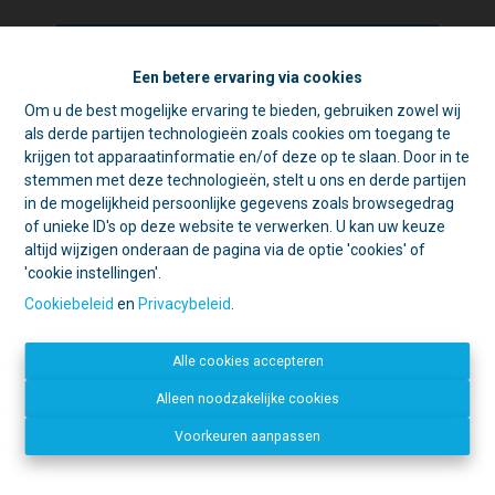
Een betere ervaring via cookies
Om u de best mogelijke ervaring te bieden, gebruiken zowel wij
☀️ Achter elke gesloten deur schuilt
als derde partijen technologieën zoals cookies om toegang te
een goede reden. 🏡
krijgen tot apparaatinformatie en/of deze op te slaan. Door in te
Tijdens de zomer zijn we vaak op pad
stemmen met deze technologieën, stelt u ons en derde partijen
voor schattingen en bezichtigingen.
in de mogelijkheid persoonlijke gegevens zoals browsegedrag
Contacteer ons
Daarom is ons kantoor in de namiddag
of unieke ID's op deze website te verwerken. U kan uw keuze
voornamelijk geopend op afspraak.
altijd wijzigen onderaan de pagina via de optie 'cookies' of
IMMO LACHAT
'cookie instellingen'.
Open deur?
Kom gerust binnen, we
Mechelsestraat 20
helpen u graag verder!
1840 Londerzeel
Cookiebeleid
en
Privacybeleid
.
Gesloten deur?
Dan zijn we
052 34 09 31
waarschijnlijk ergens anders een deur
info@immolachat.be
Alle cookies accepteren
aan het openen. 😉
Disclaimer
-
Privacy statement
Bedankt voor uw begrip en graag tot
Alleen noodzakelijke cookies
Facebook
binnenkort!
Voorkeuren aanpassen
Dirk, Kurt en Lien