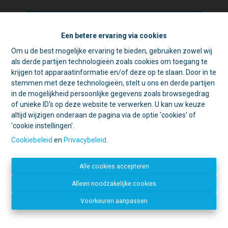
Een betere ervaring via cookies
Om u de best mogelijke ervaring te bieden, gebruiken zowel wij
☀️ Achter elke gesloten deur schuilt
als derde partijen technologieën zoals cookies om toegang te
een goede reden. 🏡
krijgen tot apparaatinformatie en/of deze op te slaan. Door in te
Tijdens de zomer zijn we vaak op pad
stemmen met deze technologieën, stelt u ons en derde partijen
voor schattingen en bezichtigingen.
in de mogelijkheid persoonlijke gegevens zoals browsegedrag
Contacteer ons
Daarom is ons kantoor in de namiddag
of unieke ID's op deze website te verwerken. U kan uw keuze
voornamelijk geopend op afspraak.
altijd wijzigen onderaan de pagina via de optie 'cookies' of
IMMO LACHAT
'cookie instellingen'.
Open deur?
Kom gerust binnen, we
Mechelsestraat 20
helpen u graag verder!
1840 Londerzeel
Cookiebeleid
en
Privacybeleid
.
Gesloten deur?
Dan zijn we
052 34 09 31
waarschijnlijk ergens anders een deur
info@immolachat.be
Alle cookies accepteren
aan het openen. 😉
Disclaimer
-
Privacy statement
Bedankt voor uw begrip en graag tot
Alleen noodzakelijke cookies
Facebook
binnenkort!
Voorkeuren aanpassen
Dirk, Kurt en Lien