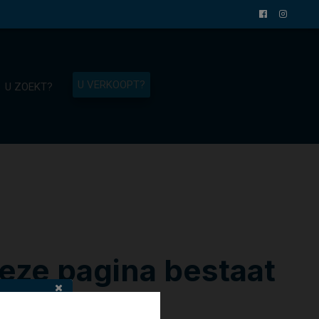
U VERKOOPT?
U ZOEKT?
eze pagina bestaat
niet meer