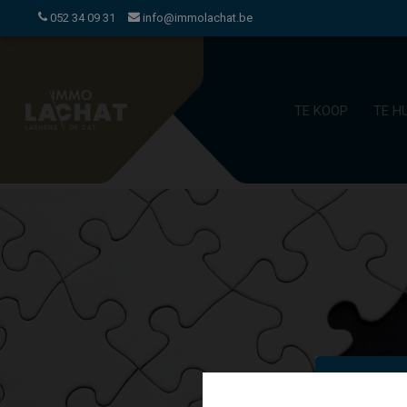
052 34 09 31
info@immolachat.be
TE KOOP
TE H