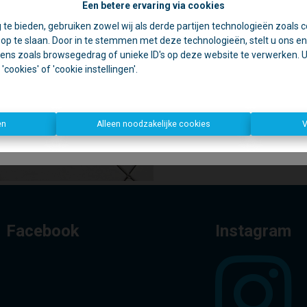
Een betere ervaring via cookies
☀️ Achter elke gesloten deur schuilt een goede reden. 🏡
 te bieden, gebruiken zowel wij als derde partijen technologieën zoals c
jdens de zomer zijn we vaak op pad voor schattingen en bezichtiging
p te slaan. Door in te stemmen met deze technologieën, stelt u ons en 
rom is ons kantoor in de namiddag voornamelijk geopend op afspr
ens zoals browsegedrag of unieke ID's op deze website te verwerken. U 
cookies' of 'cookie instellingen'.
Te koo
Open deur?
Kom gerust binnen, we helpen u graag verder!
n deur?
Dan zijn we waarschijnlijk ergens anders een deur aan het o
Bedankt voor uw begrip en graag tot binnenkort!
en
Alleen noodzakelijke cookies
V
Dirk, Kurt en Lien
Facebook
Instagram