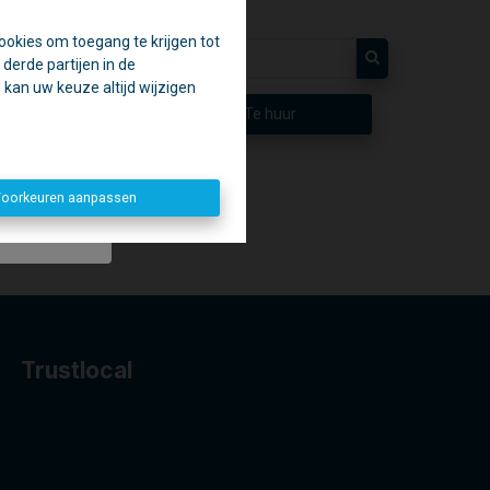
ookies om toegang te krijgen tot
en.
derde partijen in de
aak.
kan uw keuze altijd wijzigen
p
Te huur
penen. 😉
oorkeuren aanpassen
Trustlocal