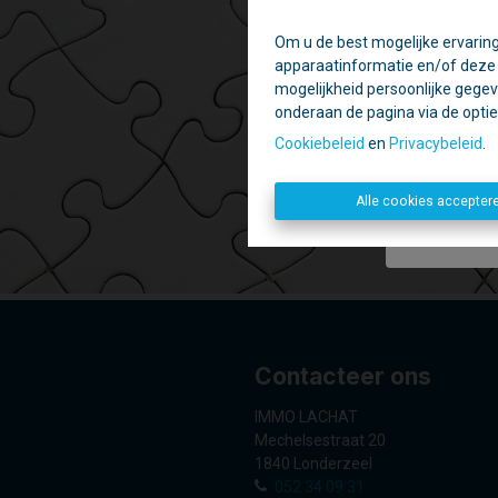
Om u de best mogelijke ervaring
Ti
apparaatinformatie en/of deze o
Daa
mogelijkheid persoonlijke gegev
onderaan de pagina via de optie '
Geslote
Cookiebeleid
en
Privacybeleid
.
Alle cookies accepter
Contacteer ons
IMMO LACHAT
Mechelsestraat 20
1840 Londerzeel
052 34 09 31