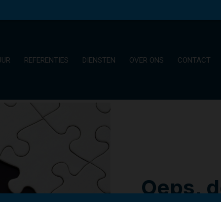
UUR
REFERENTIES
DIENSTEN
OVER ONS
CONTACT
Oeps, d