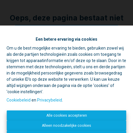
Oeps, deze pagina bestaat niet
meer
Een betere ervaring via cookies
Om u de best mogelijke ervaring te bieden, gebruiken zowel wij
☀️ Achter elke gesloten deur schuilt
als derde partijen technologieën zoals cookies om toegang te
een goede reden. 🏡
Te koop
Te huur
krijgen tot apparaatinformatie en/of deze op te slaan. Door in te
Tijdens de zomer zijn we vaak op pad
stemmen met deze technologieën, stelt u ons en derde partijen
voor schattingen en bezichtigingen.
in de mogelijkheid persoonlijke gegevens zoals browsegedrag
Daarom is ons kantoor in de namiddag
of unieke ID's op deze website te verwerken. U kan uw keuze
voornamelijk geopend op afspraak.
altijd wijzigen onderaan de pagina via de optie 'cookies' of
'cookie instellingen'.
Open deur?
Kom gerust binnen, we
Contacteer ons
helpen u graag verder!
Cookiebeleid
en
Privacybeleid
.
Gesloten deur?
Dan zijn we
IMMO LACHAT
waarschijnlijk ergens anders een deur
Mechelsestraat 20
Alle cookies accepteren
aan het openen. 😉
1840 Londerzeel
052 34 09 31
Bedankt voor uw begrip en graag tot
Alleen noodzakelijke cookies
info@immolachat.be
binnenkort!