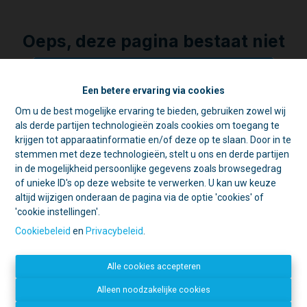
Oeps, deze pagina bestaat niet
meer
Een betere ervaring via cookies
Om u de best mogelijke ervaring te bieden, gebruiken zowel wij
☀️ Achter elke gesloten deur schuilt
als derde partijen technologieën zoals cookies om toegang te
een goede reden. 🏡
Te koop
Te huur
krijgen tot apparaatinformatie en/of deze op te slaan. Door in te
Tijdens de zomer zijn we vaak op pad
stemmen met deze technologieën, stelt u ons en derde partijen
voor schattingen en bezichtigingen.
in de mogelijkheid persoonlijke gegevens zoals browsegedrag
Daarom is ons kantoor in de namiddag
of unieke ID's op deze website te verwerken. U kan uw keuze
voornamelijk geopend op afspraak.
altijd wijzigen onderaan de pagina via de optie 'cookies' of
'cookie instellingen'.
Open deur?
Kom gerust binnen, we
Contacteer ons
helpen u graag verder!
Cookiebeleid
en
Privacybeleid
.
Gesloten deur?
Dan zijn we
IMMO LACHAT
waarschijnlijk ergens anders een deur
Mechelsestraat 20
Alle cookies accepteren
aan het openen. 😉
1840 Londerzeel
052 34 09 31
Bedankt voor uw begrip en graag tot
Alleen noodzakelijke cookies
info@immolachat.be
binnenkort!